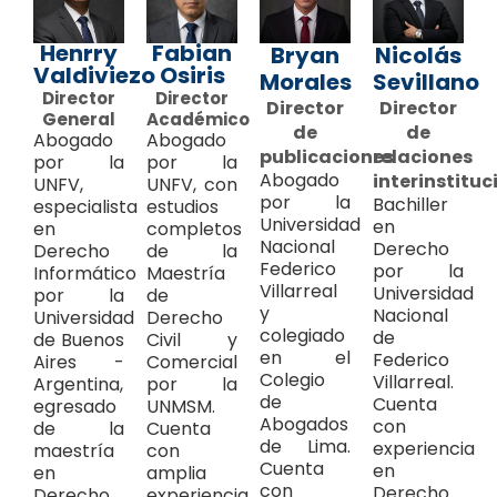
Henrry
Fabian
Bryan
Nicolás
Valdiviezo
Osiris
Morales
Sevillano
Director
Director
Director
Director
General
Académico
de
de
Abogado
Abogado
publicaciones
relaciones
por la
por la
Abogado
interinstituc
UNFV,
UNFV, con
por la
Bachiller
especialista
estudios
Universidad
en
en
completos
Nacional
Derecho
Derecho
de la
Federico
por la
Informático
Maestría
Villarreal
Universidad
por la
de
y
Nacional
Universidad
Derecho
colegiado
de
de Buenos
Civil y
en el
Federico
Aires -
Comercial
Colegio
Villarreal.
Argentina,
por la
de
Cuenta
egresado
UNMSM.
Abogados
con
de la
Cuenta
de Lima.
experiencia
maestría
con
Cuenta
en
en
amplia
con
Derecho
Derecho
experiencia