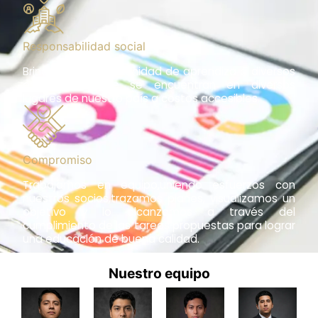
Responsabilidad social
Brindamos la oportunidad de aprendiza a diversos
estudiantes que se encuentran en diversos
lugares de nuestro país a costos accesibles.
Compromiso
Trabajamos en equipo,uniendo esfuerzos con
nuestros socios,trazamos planes, visualizamos un
objetivo y lo alcanzamos a través del
cumplimiento de las tareas propuestas para lograr
una educación de buena calidad.
Nuestro equipo