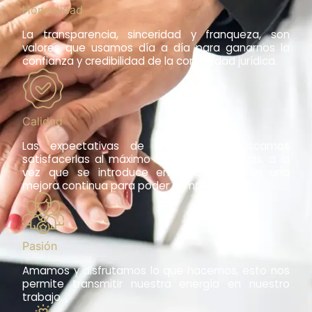
Honestidad
La transparencia, sinceridad y franqueza, son
valores que usamos día a día para ganarnos la
confianza y credibilidad de la comunidad jurídica.
Calidad
Las expectativas de los clientes, buscamos
satisfacerlas al máximo e incluso superarlas, a la
vez que se introduce en la organización una
mejora continua para poder cumplir siempre.
Pasión
Amamos y disfrutamos lo que hacemos, esto nos
permite transmitir nuestra energía en nuestro
trabajo.