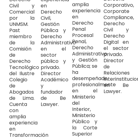
amplia
Corporativo,
Civil y
en
experiencia
Corporate
Comercial
Derecho
en
Compliance,
por la
Civil,
Derecho
Derecho
UNMSM.
Gestión
Penal
Civil y
Past
Pública y
Procesal
Derecho
miembro
Derecho
Penal,
Digital en
de la
Administrativo
Derecho
el sector
Comisión
en el
Administrativo
privado.
de
sector
y Gestión
Director
Derecho
público y
Pública; se
de
Tecnológico
privado.
ha
Relaciones
del Ilustre
Director
desempeñado
Interinstituci
Colegio
Académico
profesionalmente
en Be
de
y
en el
Lawyer.
Abogados
fundador
Ministerio
de Lima.
de Be
del
Cuenta
Lawyer.
Interior,
con
Ministerio
amplia
Público y
experiencia
la Corte
en
Superior
Transformación