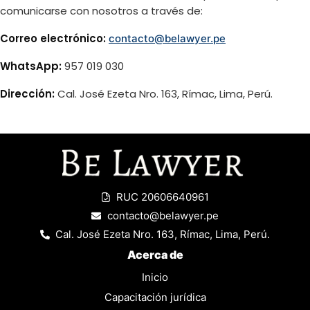
comunicarse con nosotros a través de:
Correo electrónico:
contacto@belawyer.pe
WhatsApp:
957 019 030
Dirección:
Cal. José Ezeta Nro. 163, Rímac, Lima, Perú.
RUC 20606640961
contacto@belawyer.pe
Cal. José Ezeta Nro. 163, Rímac, Lima, Perú.
Acerca de
Inicio
Capacitación jurídica